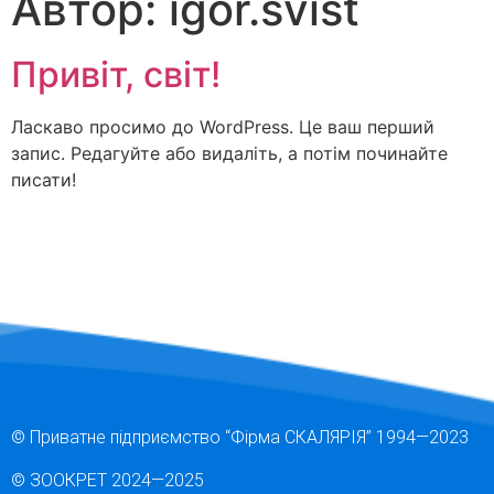
Автор:
igor.svist
Привіт, світ!
Ласкаво просимо до WordPress. Це ваш перший
запис. Редагуйте або видаліть, а потім починайте
писати!
© Приватне підприємство “Фірма СКАЛЯРІЯ” 1994—2023
© ЗООКРЕТ 2024
—2025