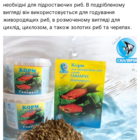
необхідні для підростаючих риб. В подрібленому
вигляді він використовується для годування
живородящих риб, в розмоченому вигляді для
цихлід, цихлозом, а також золотих риб та черепах.