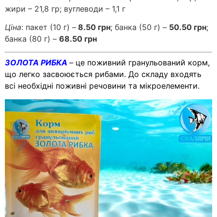
жири – 21,8 гр; вуглеводи – 1,1 г
Ціна
: пакет (10 г) –
8.50 грн
; банка (50 г) –
50.50 грн
;
банка (80 г) –
68.50 грн
ЗОЛОТА РИБКА
–
це поживний гранульований корм,
що легко засвоюється рибами. До складу входять
всі необхідні поживні речовини та мікроелементи.