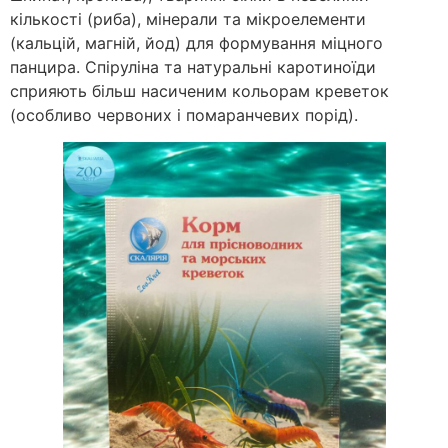
кількості (риба), мінерали та мікроелементи
(кальцій, магній, йод) для формування міцного
панцира. Спіруліна та натуральні каротиноїди
сприяють більш насиченим кольорам креветок
(особливо червоних і помаранчевих порід).