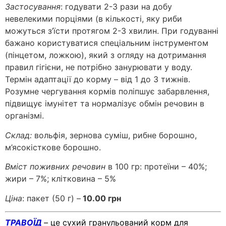
Застосування
: годувати 2-3 рази на добу
невелекими порціями (в кількості, яку риби
можуться з’їсти протягом 2-3 хвилин. При годуванні
бажано користуватися спеціальним інструментом
(пінцетом, ложкою), який з огляду на дотримання
правил гігієни, не потрібно занурювати у воду.
Термін адаптації до корму – від 1 до 3 тижнів.
Розумне чергування кормів поліпшує забарвлення,
підвищує імунітет та нормалізує обмін речовин в
організмі.
Склад:
вольфія, зернова суміш, рибне борошно,
м’ясокісткове борошно.
Вміст поживних речовин
в 100 гр: протеїни – 40%;
жири – 7%; клітковина – 5%
Ціна
: пакет (50 г) –
10.00 грн
ТРАВОЇД
–
це сухий гранульований корм для