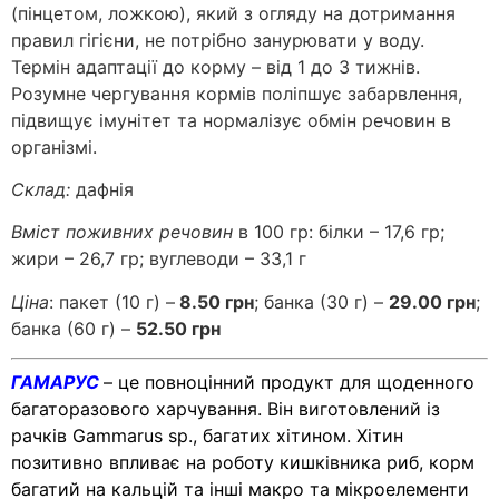
(пінцетом, ложкою), який з огляду на дотримання
правил гігієни, не потрібно занурювати у воду.
Термін адаптації до корму – від 1 до 3 тижнів.
Розумне чергування кормів поліпшує забарвлення,
підвищує імунітет та нормалізує обмін речовин в
організмі.
Склад:
дафнія
Вміст поживних речовин
в 100 гр: білки – 17,6 гр;
жири – 26,7 гр; вуглеводи – 33,1 г
Ціна
: пакет (10 г) –
8.50 грн
; банка (30 г) –
29.00 грн
;
банка (60 г) –
52.50 грн
ГАМАРУС
– це повноцінний продукт для щоденного
багаторазового харчування. Він виготовлений із
рачків Gammarus sp., багатих хітином. Хітин
позитивно впливає на роботу кишківника риб, корм
багатий на кальцій та інші макро та мікроелементи