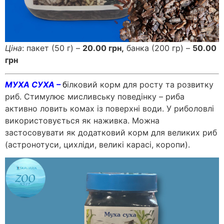
Ціна
: пакет (50 г) –
20.00 грн,
банка (200 гр) –
50.00
грн
МУХА СУХА –
б
ілковий корм для росту та розвитку
риб. Стимулює мисливську поведінку – риба
активно ловить комах із поверхні води. У риболовлі
використовується як наживка. Можна
застосовувати як додатковий корм для великих риб
(астронотуси, цихліди, великі карасі, коропи).