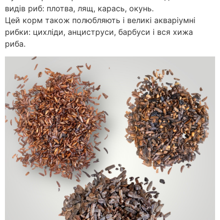
видів риб: плотва, лящ, карась, окунь.
Цей корм також полюбляють і великі акваріумні
рибки: цихліди, анциструси, барбуси і вся хижа
риба.