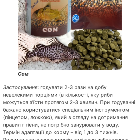
Сом
Застосування
: годувати 2-3 рази на добу
невелекими порціями (в кількості, яку риби
можуться з’їсти протягом 2-3 хвилин. При годуванні
бажано користуватися спеціальним інструментом
(пінцетом, ложкою), який з огляду на дотримання
правил гігієни, не потрібно занурювати у воду.
Термін адаптації до корму – від 1 до 3 тижнів.
Розумне чергування кормів поліпшує забарвлення,