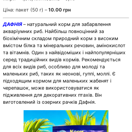
Ціна:
пакет (50 г) –
10.00 грн
ДАФНІЯ
– натуральний корм для забарвлення
акваріумних риб. Найбільш повноцінний за
біохімічним складом природний корм з високим
вмістом білка та мінеральних речовин, амінокислот
та вітамнів. Один з найвідоміших і найпопулярніших
серед традиційних видів кормів. Рекомендується
для всіх видів риб, особливо для молоді та
маленьких риб, таких як неонові, гуппі, моллі. Є
підходящим кормом для маленьких жабенят і
черепашок, може використовуватися як
підживлення для декоративних птахів. Він
виготовлений із озерних рачків Дафнія.