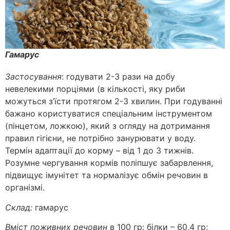
Гамарус
Застосування
: годувати 2-3 рази на добу
невелекими порціями (в кількості, яку риби
можуться з’їсти протягом 2-3 хвилин. При годуванні
бажано користуватися спеціальним інструментом
(пінцетом, ложкою), який з огляду на дотримання
правил гігієни, не потрібно занурювати у воду.
Термін адаптації до корму – від 1 до 3 тижнів.
Розумне чергування кормів поліпшує забарвлення,
підвищує імунітет та нормалізує обмін речовин в
організмі.
Склад:
гамарус
Вміст поживних речовин
в 100 гр: білки – 60,4 гр;