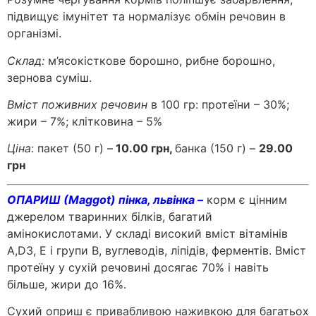
підвищує імунітет та нормалізує обмін речовин в
організмі.
Склад:
м’ясокісткове борошно, рибне борошно,
зернова суміш.
Вміст поживних речовин
в 100 гр: протеїни – 30%;
жири – 7%; клітковина – 5%
Ціна
: пакет (50 г) –
10.00 грн,
банка (150 г) –
29.00
грн
ОПАРИШ (Maggot) пінка, львінка –
корм є цінним
джерелом тваринних білків, багатий
амінокислотами. У складі високий вміст вітамінів
A,D3, E і групи В, вуглеводів, ліпідів, ферментів. Вміст
протеїну у сухій речовині досягає 70% і навіть
більше, жири до 16%.
Сухий оприш є привабливою наживкою для багатьох