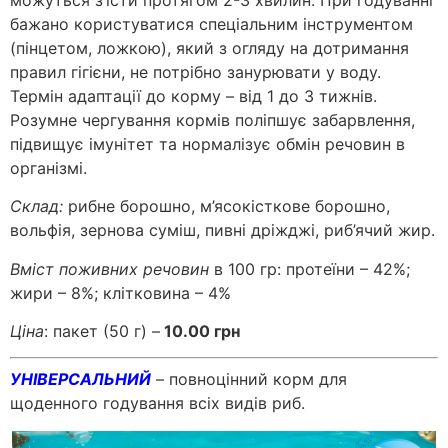
бажано користуватися спеціальним інструментом
(пінцетом, ложкою), який з огляду на дотримання
правил гігієни, не потрібно занурювати у воду.
Термін адаптації до корму – від 1 до 3 тижнів.
Розумне чергування кормів поліпшує забарвлення,
підвищує імунітет та нормалізує обмін речовин в
організмі.
Склад:
рибне борошно, м’ясокісткове борошно,
вольфія, зернова суміш, пивні дріжджі, риб’ячий жир.
Вміст поживних речовин
в 100 гр: протеїни – 42%;
жири – 8%; клітковина – 4%
Ціна
: пакет (50 г) –
10.00 грн
УНІВЕРСАЛЬНИЙ
– повноцінний корм для
щоденного годування всіх видів риб.