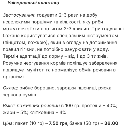
Універсальні пластівці
Застосування
: годувати 2-3 рази на добу
невелекими порціями (в кількості, яку риби
можуться з’їсти протягом 2-3 хвилин. При годуванні
бажано користуватися спеціальним інструментом
(пінцетом, ложкою), який з огляду на дотримання
правил гігієни, не потрібно занурювати у воду.
Термін адаптації до корму – від 1 до 3 тижнів.
Розумне чергування кормів поліпшує забарвлення,
підвищує імунітет та нормалізує обмін речовин в
організмі.
Склад:
рибне борошно, зародки пшениці, ряска,
зернова суміш.
Вміст поживних речовин
в 100 гр: протеїни – 40%;
жири – 5%; клітковина – 4%
Ціна
: пакет (10 гр) –
7.50 грн,
банка (50 гр) –
36.00