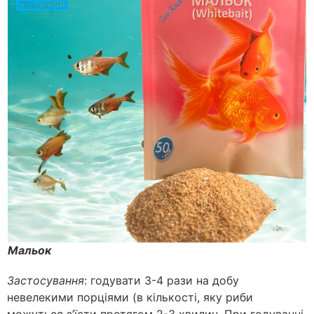
Мальок
Застосування
: годувати 3-4 рази на добу
невелекими порціями (в кількості, яку риби
можуться з’їсти протягом 2-3 хвилин. При годуванні