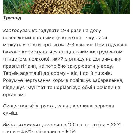
Травоїд
Застосування
: годувати 2-3 рази на добу
невелекими порціями (в кількості, яку риби
можуться з’їсти протягом 2-3 хвилин. При годуванні
бажано користуватися спеціальним інструментом
(пінцетом, ложкою), який з огляду на дотримання
правил гігієни, не потрібно занурювати у воду.
Термін адаптації до корму – від 1 до 3 тижнів.
Розумне чергування кормів поліпшує забарвлення,
підвищує імунітет та нормалізує обмін речовин в
організмі.
Склад:
вольфія, ряска, салат, кропива, зернова
суміш.
Вміст поживних речовин
в 100 гр: протеїни – 25%;
жири – 4,5%; клітковина – 5,1%