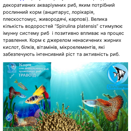
декоративних акваріумних риб, яким потрібний
рослинний корм (анцитарус, лорікарія,
плескостомус, живородячі, карпові). Велика
кількість водоростей “Spirulina platensis” стимулює
імунну систему риб і позитивно впливає на процес
травлення. Корм є джерелом ненасичених жирних
кислот, білків, вітамінів, мікроелементів, які
забезпечують інтенсивний ріст та активність риб.